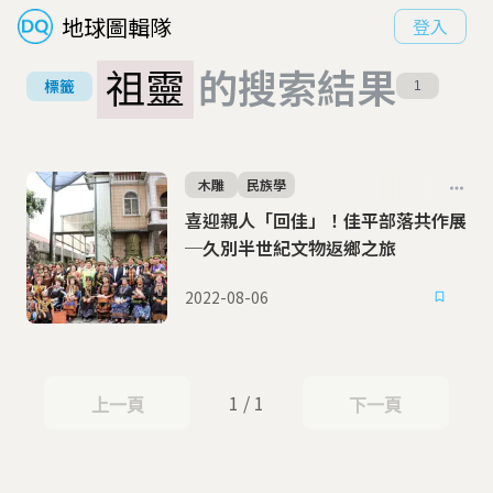
地球圖輯隊
登入
祖靈
的搜索結果
標籤
1
木雕
民族學
喜迎親人「回佳」！佳平部落共作展
─久別半世紀文物返鄉之旅
2022-08-06
1 / 1
上一頁
下一頁
上一頁
下一頁