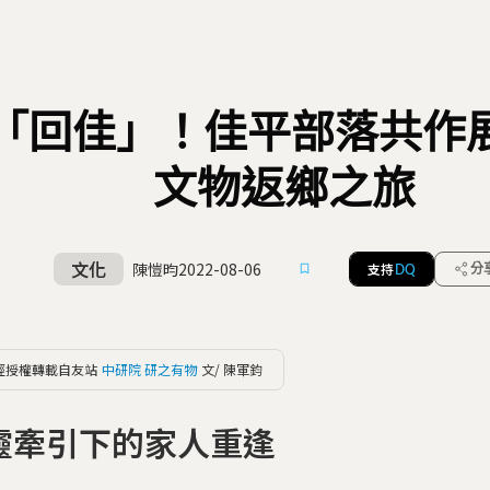
「回佳」！佳平部落共作
文物返鄉之旅
文化
陳愷昀
2022-08-06
支持
分
DQ
經授權轉載自友站
中研院 研之有物
文/ 陳軍鈞
靈牽引下的家人重逢