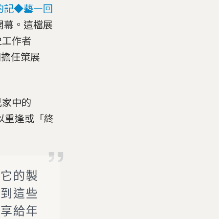
n 的記◆藝—回
開幕。這檔展
史工作者
共同擔任策展
己家中的
以重逢或「終
道它的製
看到這些
分享給年