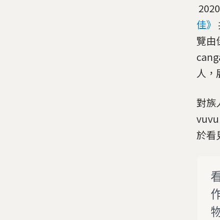
202
佳》
覽由
can
人，
對族
vu
於看