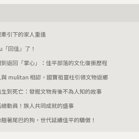
靈牽引下的家人重逢
vu「回佳」了！
開到返回「掌心」：佳平部落的文化復振歷程
與 mulitan 相認，國寶祖靈柱引領文物返鄉
出生到死亡：發掘文物背後不為人知的故事
落總動員！族人共同成就的盛事
像翹著尾巴的狗，世代延續佳平的驕傲！