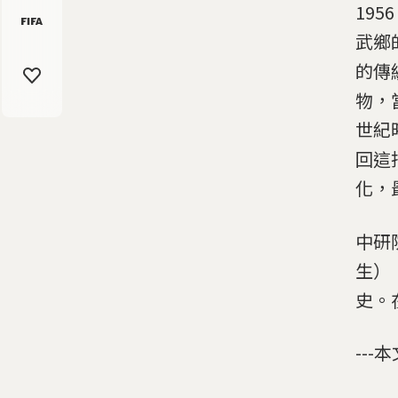
19
武鄉
的傳
物，
世紀
回這
化，最
中研院
生）
史。
---