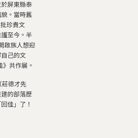
訪位於屏東縣泰
風貌。當時舊
這批珍貴文
維護至今。半
寶，開啟族人想迎
解自己的文
─回佳》共作展。
v（莊德才先
重建的部落歷
「回佳」了！