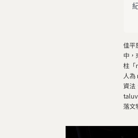
佳平
中，
柱「m
人為
資法
ta
落文