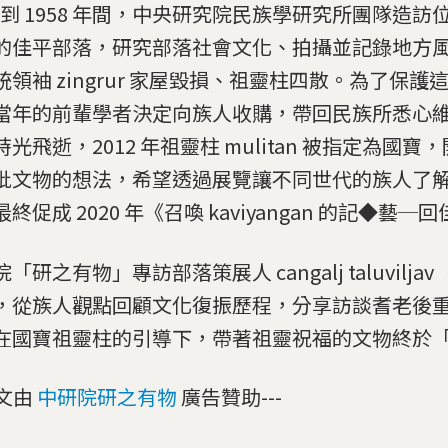
56 到 1958 年間，中央研究院民族學研究所團隊造
的佳平部落，研究部落社會文化、拍攝並記錄地方
統領袖 zingrur 家屋毀損、祖靈柱四散。為了保護
當年的前輩學者決定向族人收購，帶回民族所悉心
時光飛逝，2012 年祖靈柱 mulitan 被指定為國
批文物的想法，希望透過展覽讓不同世代的族人了
終促成 2020 年《召喚 kaviyangan 的記◆藝
「研之有物」專訪部落策展人 cangalj taluvilja
，從族人觀點回顧文化復振歷程，分享訪談耆老後
在國寶祖靈柱的引導下，帶著祖靈祝福的文物終於
本文由
中研院研之有物
廣告贊助---