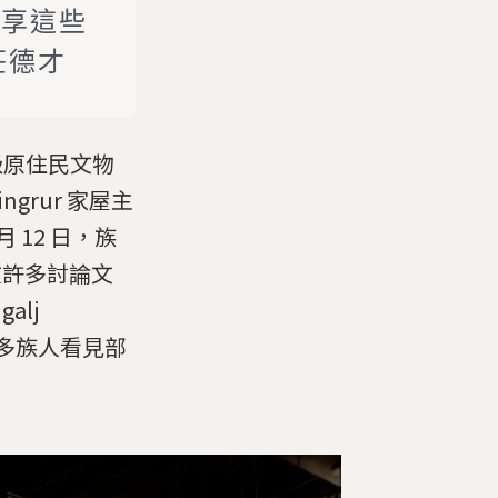
分享這些
 莊德才
級原住民文物
grur 家屋主
月 12 日，族
在許多討論文
alj
更多族人看見部