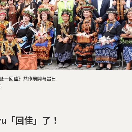
 的記◆藝—回佳》共作展開幕當日
究
uvu「回佳」了！