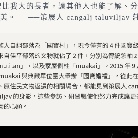
紀比我大的長者，讓其他人也能了解、
美。 ──策展人 cangalj taluviljav
族人自詡部落為「國寶村」，現今僅有的 4 件國寶
來自佳平部落的文物就佔了 2 件，分別為傳統領袖 zin
ulitan」，以及家屋側柱「muakai」。2015 年 9 
 muakai 與典藏單位臺大舉辦「國寶婚禮」，從此
、原住民文物返還的相關場合，都能見到策展人 cang
luviljav 的身影，這些參訪、研習驅使他努力完成讓
物的心願。