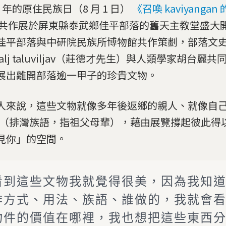
0 年的原住民族日（8 月 1 日）
《召喚 kaviyanga
共作展於屏東縣泰武鄉佳平部落的舊天主教堂盛大
佳平部落與中研院民族所博物館共作策劃，部落文
galj taluviljav（莊德才先生）與人類學家胡台麗
展出離開部落逾一甲子的珍貴文物。
人來說，這些文物就像多年後返鄉的親人、就像自
vu（排灣族語，指祖父母輩），藉由展覽撐起彼此得
見你」的空間。
看到這些文物我就覺得很美，因為我知
作方式、用法、族語、誰做的，我就會
物件的價值在哪裡，我也想把這些東西