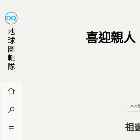
地
喜迎親人
球
圖
輯
隊
本文
祖