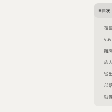
目次
祖
vu
離
族人
從
部
就