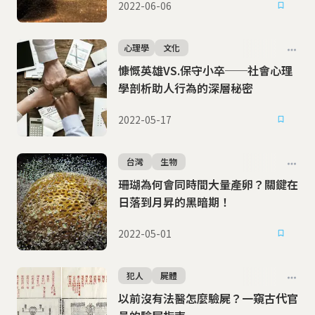
2022-06-06
心理學
文化
慷慨英雄VS.保守小卒──社會心理
學剖析助人行為的深層秘密
2022-05-17
台灣
生物
珊瑚為何會同時間大量產卵？關鍵在
日落到月昇的黑暗期！
2022-05-01
犯人
屍體
以前沒有法醫怎麼驗屍？一窺古代官