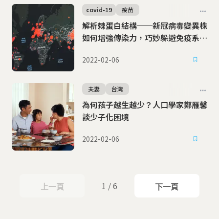
covid-19
疫苗
解析棘蛋白結構──新冠病毒變異株
如何增強傳染力，巧妙躲避免疫系
統？
2022-02-06
夫妻
台灣
為何孩子越生越少？人口學家鄭雁馨
談少子化困境
2022-02-06
1 / 6
上一頁
下一頁
上一頁
下一頁