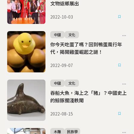
文物返鄉展出
2022-10-03
中國
文化
你今天吃蛋了嗎？回到鴨蛋風行年
代，揭開雞蛋崛起之謎！
2022-09-07
中國
文化
吞船大魚，海上之「豬」？中國史上
的鯨豚擱淺軼聞
2022-08-15
木雕
民族學