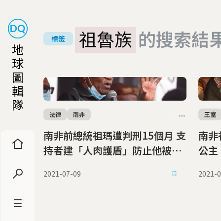
祖魯族
的搜索結
標籤
地
球
圖
輯
隊
法律
南非
王室
南非前總統祖瑪遭判刑15個月 支
南非
持者建「人肉護盾」防止他被捕
公主
(07/09更新)
2021-07-09
2021-0