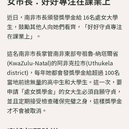
女市長：好好專注在課業上
近日，南非市長頒發獎學金給 16名處女大學
生，鼓勵其他人向她們看齊，「好好守貞專注
在課業上」。
這名南非市長掌管南非東部夸祖魯-納塔爾省
(KwaZulu-Natal)的阿非克拉市(Uthukela
district)，每年她都會發獎學金給超過 100名
當地前途無量的高中生和大學生。這一次，要
申請「處女獎學金」的女大生必須自願守貞，
並且定期接受檢查確保完璧之身，這樣獎學金
才不會被取消。