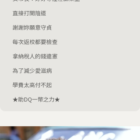
直接打開陰道
謝謝妳願意守貞
每次返校都要檢查
拿納稅人的錢違憲
為了減少愛滋病
學費太高付不起
★助DQ一幣之力★