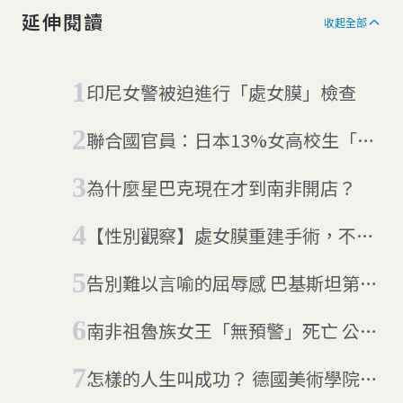
延伸閱讀
收起全部
印尼女警被迫進行「處女膜」檢查
聯合國官員：日本13%女高校生「在
援交」
為什麼星巴克現在才到南非開店？
【性別觀察】處女膜重建手術，不是
處女的新娘我不要？
告別難以言喻的屈辱感 巴基斯坦第一
大省率先廢「貞操測試」
南非祖魯族女王「無預警」死亡 公
主：人們認為我是兇手
怎樣的人生叫成功？ 德國美術學院獨