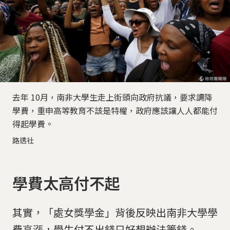
去年 10月，南非大學生走上街頭向政府抗議，要求調降
學費，重申高等教育不該是特權，政府應該讓人人都能付
得起學費。
路透社
學費太高付不起
其實，「處女獎學金」背後反映出南非大學學
費高漲，學生付不出錢只好想辦法籌錢。