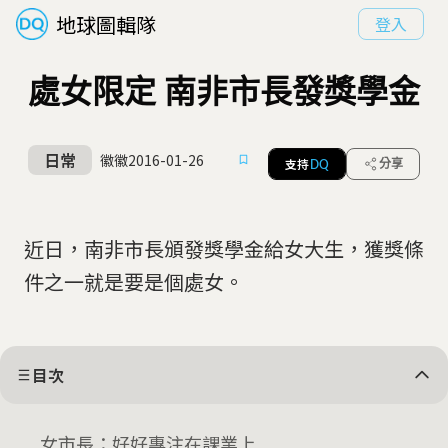
地球圖輯隊
登入
處女限定 南非市長發獎學金
日常
徽徽
2016-01-26
支持
分享
DQ
近日，南非市長頒發獎學金給女大生，獲獎條
件之一就是要是個處女。
目次
女市長：好好專注在課業上