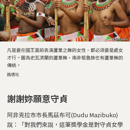
凡是要在國王面前表演蘆葦之舞的女性，都必須要是處女
才行。圖為史瓦濟蘭的蘆葦舞，南非祖魯族也有蘆葦舞的
傳統。
路透社
謝謝妳願意守貞
阿非克拉市市長馬茲布可(Dudu Mazibuko)
說：「對我們來說，這筆獎學金是對守貞女學