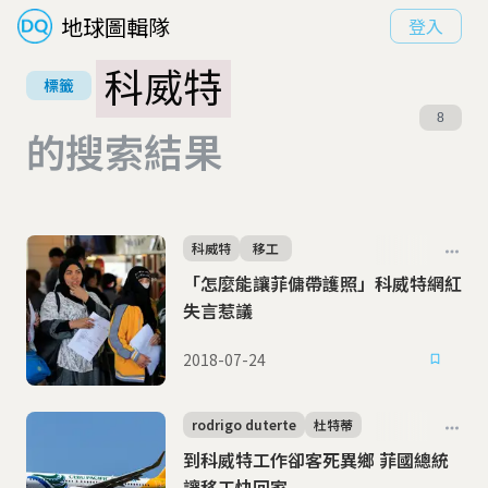
地球圖輯隊
登入
科威特
標籤
8
的搜索結果
科威特
移工
「怎麼能讓菲傭帶護照」科威特網紅
失言惹議
2018-07-24
rodrigo duterte
杜特蒂
到科威特工作卻客死異鄉 菲國總統
讓移工快回家