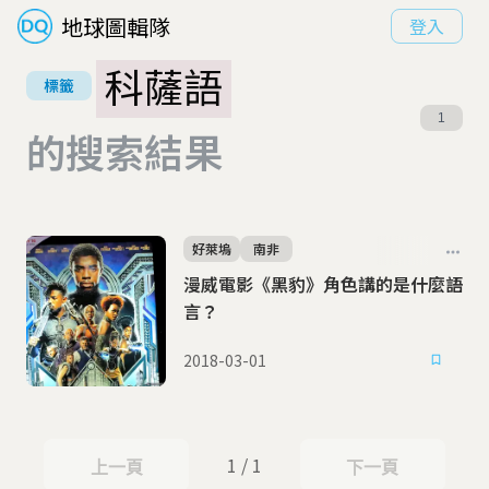
地球圖輯隊
登入
科薩語
標籤
1
的搜索結果
好萊塢
南非
漫威電影《黑豹》角色講的是什麼語
言？
2018-03-01
1 / 1
上一頁
下一頁
上一頁
下一頁