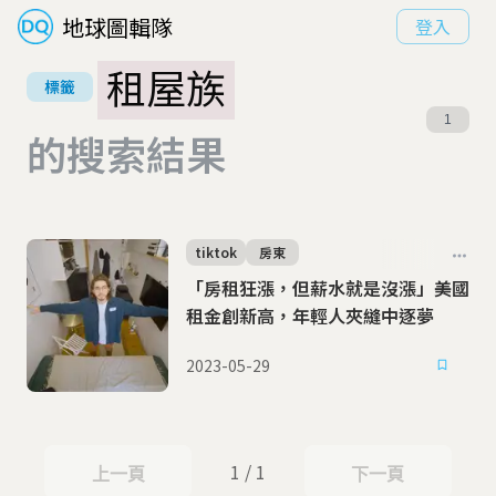
地球圖輯隊
登入
租屋族
標籤
1
的搜索結果
tiktok
房東
「房租狂漲，但薪水就是沒漲」美國
租金創新高，年輕人夾縫中逐夢
2023-05-29
1 / 1
上一頁
下一頁
上一頁
下一頁