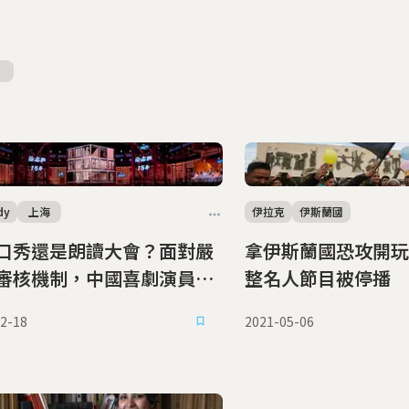
dy
上海
伊拉克
伊斯蘭國
口秀還是朗讀大會？面對嚴
拿伊斯蘭國恐攻開玩
審核機制，中國喜劇演員只
整名人節目被停播
笑
2-18
2021-05-06