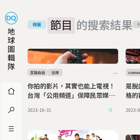
節目
的搜索結果
標籤
6
地
球
圖
輯
隊
言論自由
法律
come
你拍的影片，其實也能上電視！
是脫
台灣「公用頻道」保障民眾媒體
格的
近用權
能苦
2023-10-31
2023-0