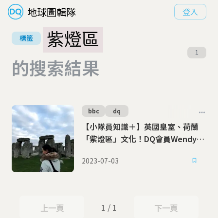
地球圖輯隊
登入
紫燈區
標籤
1
的搜索結果
bbc
dq
【小隊員知識＋】英國皇室、荷蘭
「紫燈區」文化！DQ會員Wendy的
知識分享，值得你細讀
2023-07-03
1 / 1
上一頁
下一頁
上一頁
下一頁