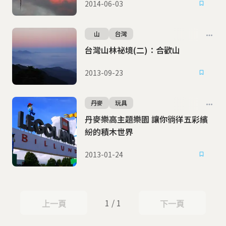
2014-06-03
山
台灣
台灣山林祕境(二)：合歡山
2013-09-23
丹麥
玩具
丹麥樂高主題樂園 讓你徜徉五彩繽
紛的積木世界
2013-01-24
1 / 1
上一頁
下一頁
上一頁
下一頁