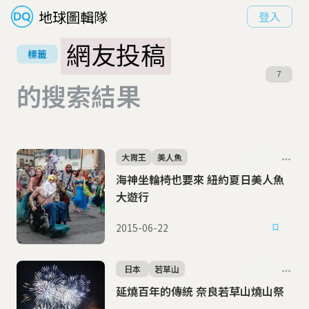
地球圖輯隊
登入
網友投稿
標籤
7
的搜索結果
大胃王
美人魚
海神坐輪椅也要來 紐約夏日美人魚
大遊行
2015-06-22
日本
若草山
延燒百年的傳統 奈良若草山燒山祭