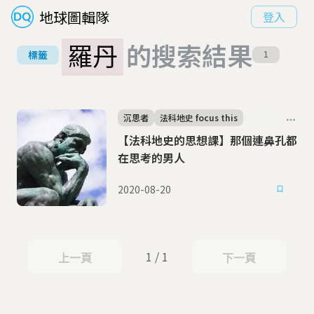
地球圖輯隊
登入
羅丹
的搜索結果
標籤
1
沉思者
法科地史 focus this
【法科地史的思想課】那個連鼻孔都
在思考的男人
2020-08-20
1 / 1
上一頁
下一頁
上一頁
下一頁