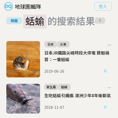
地球圖輯隊
登入
蛞蝓
的搜索結果
標籤
2
日本
火車
日本JR鐵路尖峰時段大停電 罪魁禍
首：一隻蛞蝓
2019-06-26
寄生蟲
蛞蝓
生吃蛞蝓引癱瘓 澳洲少年8年後斷氣
2018-11-07