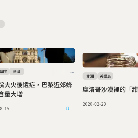
母院
法國
非洲
英語島
院大火後遺症，巴黎近郊蜂
摩洛哥沙漠裡的「甜
含量大增
2020-02-23
8-15