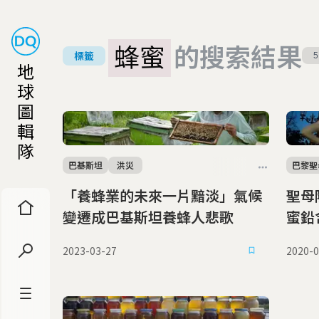
蜂蜜
的搜索結果
標籤
5
地
球
圖
輯
隊
巴基斯坦
洪災
巴黎聖
「養蜂業的未來一片黯淡」氣候
聖母
變遷成巴基斯坦養蜂人悲歌
蜜鉛
2023-03-27
2020-0