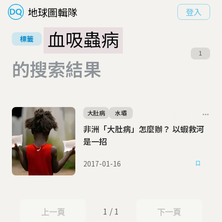
地球圖輯隊
登入
血吸蟲病
標籤
1
的搜索結果
大肚病
水壩
非洲「大肚病」怎麼辦？ 以蝦救河
是一招
2017-01-16
1 / 1
上一頁
下一頁
上一頁
下一頁