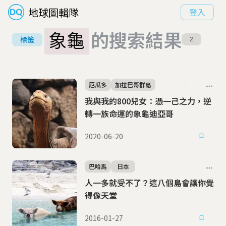
地球圖輯隊
登入
象龜
的搜索結果
標籤
2
厄瓜多
加拉巴哥群島
我與我的800兒女：憑一己之力，逆
轉一族命運的象龜迪亞哥
2020-06-20
巴哈馬
日本
人一多就受不了？這八個島會讓你覺
得像天堂
2016-01-27