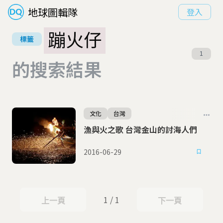
地球圖輯隊
登入
蹦火仔
標籤
1
的搜索結果
文化
台灣
漁與火之歌 台灣金山的討海人們
2016-06-29
1 / 1
上一頁
下一頁
上一頁
下一頁