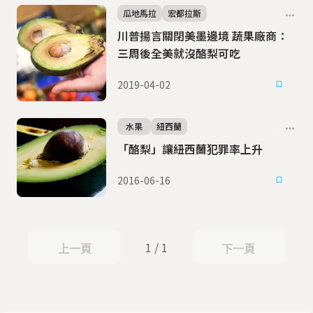
瓜地馬拉
宏都拉斯
川普揚言關閉美墨邊境 蔬果廠商：
三周後全美就沒酪梨可吃
2019-04-02
水果
紐西蘭
「酪梨」讓紐西蘭犯罪率上升
2016-06-16
1 / 1
上一頁
下一頁
上一頁
下一頁