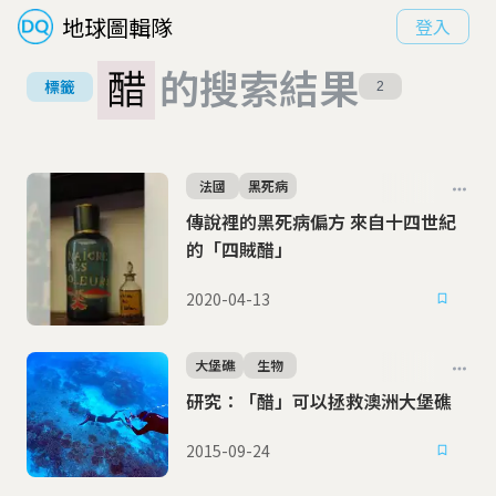
地球圖輯隊
登入
醋
的搜索結果
標籤
2
法國
黑死病
傳說裡的黑死病偏方 來自十四世紀
的「四賊醋」
2020-04-13
大堡礁
生物
研究：「醋」可以拯救澳洲大堡礁
2015-09-24