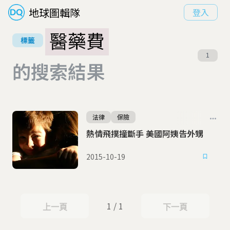
地球圖輯隊
登入
醫藥費
標籤
1
的搜索結果
法律
保險
熱情飛撲撞斷手 美國阿姨告外甥
2015-10-19
1 / 1
上一頁
下一頁
上一頁
下一頁