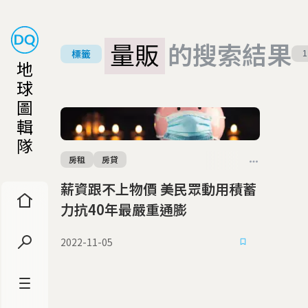
量販
的搜索結果
標籤
1
地
球
圖
輯
隊
房租
房貸
薪資跟不上物價 美民眾動用積蓄
力抗40年最嚴重通膨
2022-11-05