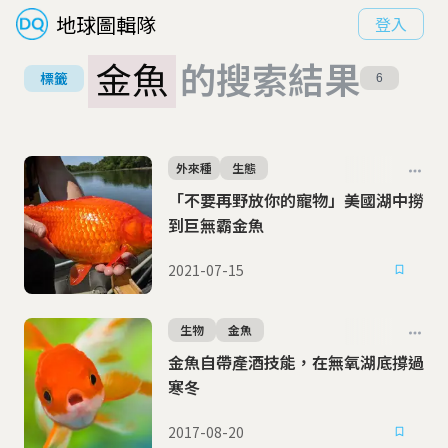
地球圖輯隊
登入
金魚
的搜索結果
標籤
6
外來種
生態
「不要再野放你的寵物」美國湖中撈
到巨無霸金魚
2021-07-15
生物
金魚
金魚自帶產酒技能，在無氧湖底撐過
寒冬
2017-08-20