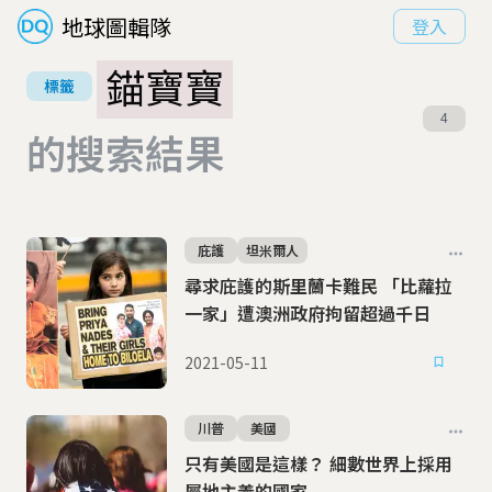
地球圖輯隊
登入
錨寶寶
標籤
4
的搜索結果
庇護
坦米爾人
尋求庇護的斯里蘭卡難民 「比蘿拉
一家」遭澳洲政府拘留超過千日
2021-05-11
川普
美國
只有美國是這樣？ 細數世界上採用
屬地主義的國家