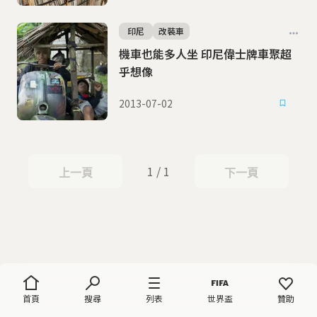
印尼
改裝車
機車也能多人坐 印尼偉士牌車聚超
乎想像
2013-07-02
1 / 1
上一頁
下一頁
上一頁
下一頁
首頁
搜尋
列表
世界盃
贊助