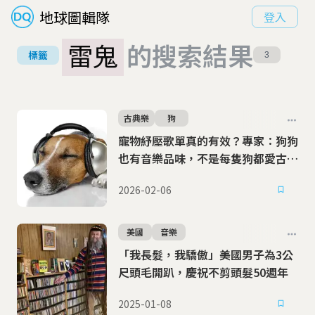
地球圖輯隊
登入
雷鬼
的搜索結果
標籤
3
古典樂
狗
寵物紓壓歌單真的有效？專家：狗狗
也有音樂品味，不是每隻狗都愛古典
樂
2026-02-06
美國
音樂
「我長髮，我驕傲」美國男子為3公
尺頭毛開趴，慶祝不剪頭髮50週年
2025-01-08