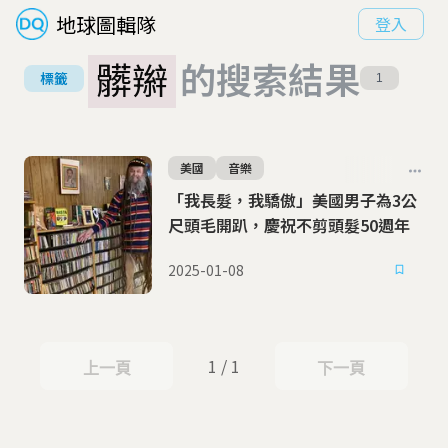
地球圖輯隊
登入
髒辮
的搜索結果
標籤
1
美國
音樂
「我長髮，我驕傲」美國男子為3公
尺頭毛開趴，慶祝不剪頭髮50週年
2025-01-08
1 / 1
上一頁
下一頁
上一頁
下一頁