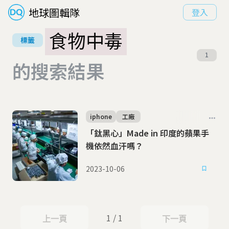
地球圖輯隊
登入
食物中毒
標籤
1
的搜索結果
iphone
工廠
「鈦黑心」Made in 印度的蘋果手
機依然血汗嗎？
2023-10-06
1 / 1
上一頁
下一頁
上一頁
下一頁