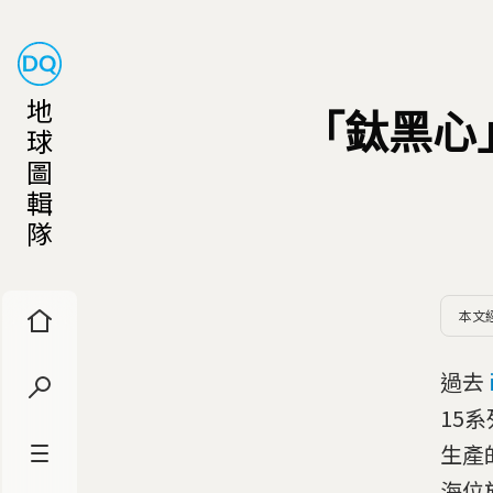
地
「鈦黑心」
球
圖
輯
隊
本文
過去
15
生產
海位