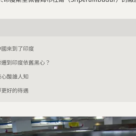
中國來到了印度
房遷到印度依舊黑心？
廠心酸誰人知
得更好的待遇