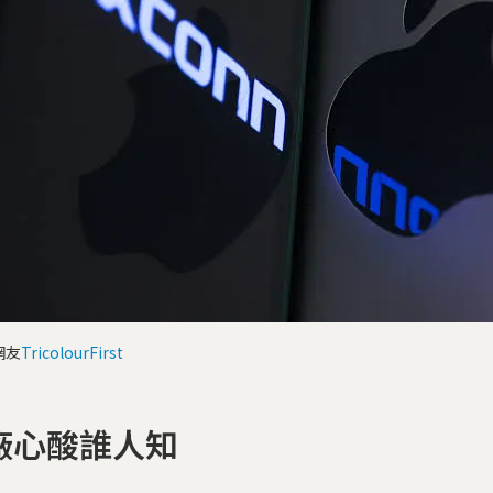
網友
TricolourFirst
廠心酸誰人知