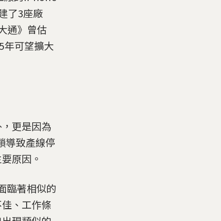
建了3座廠
大通》曾估
25年可望擴大
外，更是因為
鎖導致產線停
主要原因。
面臨著相似的
不佳、工作條
曾出現類似的