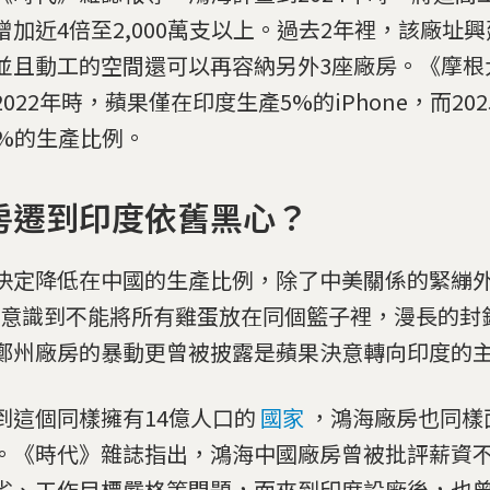
增加近4倍至2,000萬支以上。過去2年裡，該廠址興
並且動工的空間還可以再容納另外3座廠房。《摩根
2022年時，蘋果僅在印度生產5%的iPhone，而20
5%的生產比例。
房遷到印度依舊黑心？
決定降低在中國的生產比例，除了中美關係的緊繃
意識到不能將所有雞蛋放在同個籃子裡，漫長的封
鄭州廠房的暴動更曾被披露是蘋果決意轉向印度的
到這個同樣擁有14億人口的
國家
，鴻海廠房也同樣
。《時代》雜誌指出，鴻海中國廠房曾被批評薪資
劣、工作目標嚴格等問題，而來到印度設廠後，也