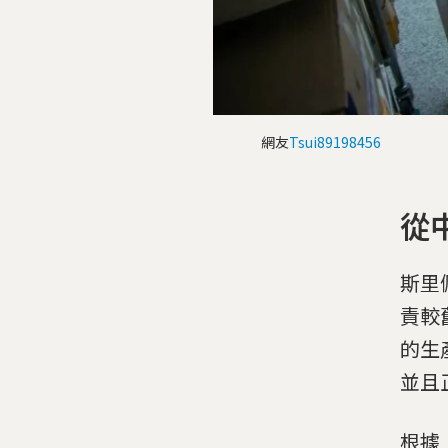
網友
Tsui89198456
從
斯里
責較
的生
並且
根據