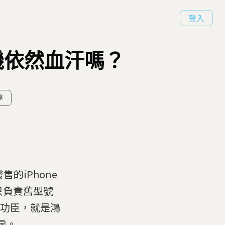
登入
手機依然血汗嗎？
享
的iPhone
只負責舊型號
功臣，就是鴻
房。