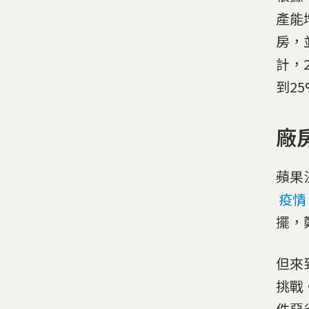
產能
房，
計，
到2
廠
蘋果
疫情
擺，
但來
挑戰
件惡