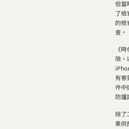
但當
了檢
的檢
查。
《時
險，
iP
有害
件中
防護
除了
果供