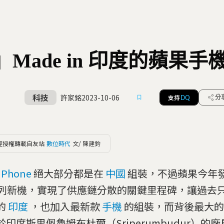
Made in 印度的蘋果
科技
許家銘
2023-10-06
支持
分
DQ
經授權轉載自友站
數位時代
文/ 陳建鈞
iPhone
絕大部分都是在
中國
組裝，不過蘋果今年發售
系列新機，實現了供應鏈分散的關鍵里程碑，讓過去
的
印度
，也加入最新款
手機
的組裝，而背後最大的
於印度斯里佩魯姆布杜爾（Sriperumbudur）的廠