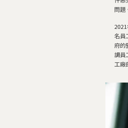
問題
20
名員
府的
調員
工廠