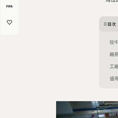
目次
從
廠
工
值