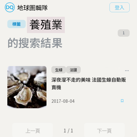
地球圖輯隊
登入
養殖業
標籤
1
的搜索結果
生蠔
法國
深夜溜不走的美味 法國生蠔自動販
賣機
2017-08-04
1 / 1
上一頁
下一頁
上一頁
下一頁