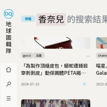
香奈兒
的搜索結
標籤
地
球
圖
輯
隊
gucci
法國
chann
「為製作頂級皮包，蟒蛇遭錘殺
喵星
穿刺剝皮」動保團體PETA揭
Ga
Gucci供應鏈涉嫌虐蛇
2024-07-23
2023-0