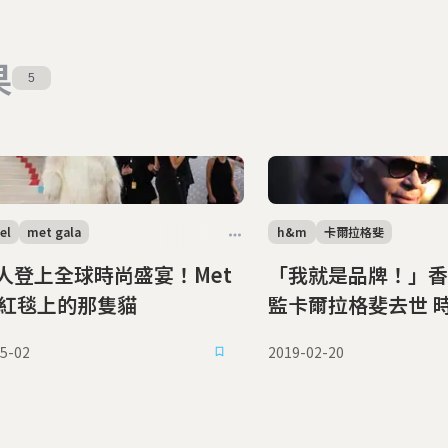
果
5
el
met gala
h&m
卡爾拉格斐
人登上全球時尚盛宴！Met
「我就是品牌！」香
la紅毯上的那隻貓
監卡爾拉格斐去世 時尚老佛爺傳
奇畫下句點
5-02
2019-02-20