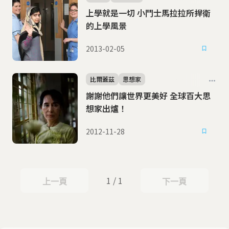
上學就是一切 小鬥士馬拉拉所捍衛
的上學風景
2013-02-05
比爾蓋茲
思想家
謝謝他們讓世界更美好 全球百大思
想家出爐！
2012-11-28
1 / 1
上一頁
下一頁
上一頁
下一頁