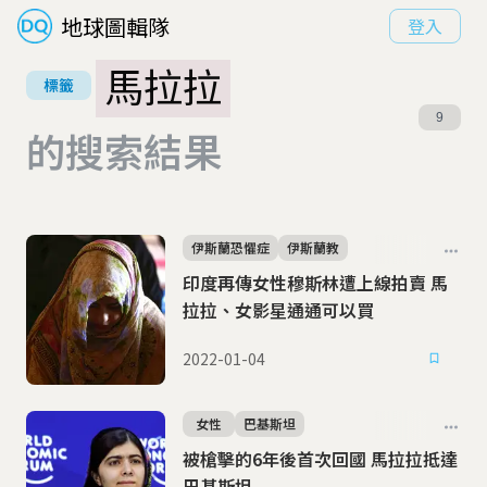
地球圖輯隊
登入
馬拉拉
標籤
9
的搜索結果
伊斯蘭恐懼症
伊斯蘭教
印度再傳女性穆斯林遭上線拍賣 馬
拉拉、女影星通通可以買
2022-01-04
女性
巴基斯坦
被槍擊的6年後首次回國 馬拉拉抵達
巴基斯坦