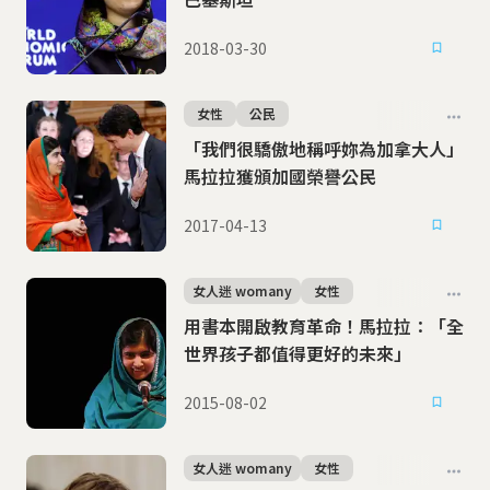
2018-03-30
女性
公民
「我們很驕傲地稱呼妳為加拿大人」
馬拉拉獲頒加國榮譽公民
2017-04-13
女人迷 womany
女性
用書本開啟教育革命！馬拉拉：「全
世界孩子都值得更好的未來」
2015-08-02
女人迷 womany
女性