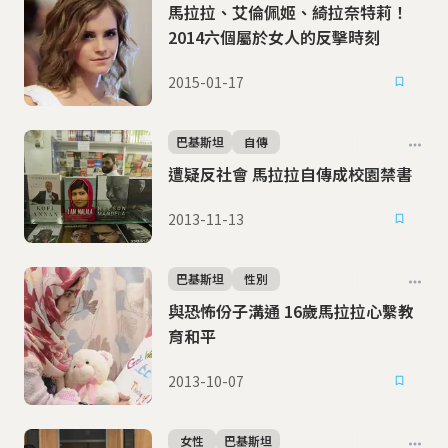
馬拉拉、艾倫佩姬、綺拉奈特莉！
2014六個屬於女人的反擊時刻
2015-01-17
巴基斯坦
自傳
遭疑反社會 馬拉拉自傳成校園禁書
2013-11-13
巴基斯坦
性別
與恐怖份子溝通 16歲馬拉拉心繫教
育和平
2013-10-07
女性
巴基斯坦