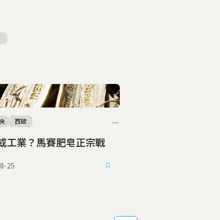
央
西歐
或工業？馬賽肥皂正宗戰
8-25