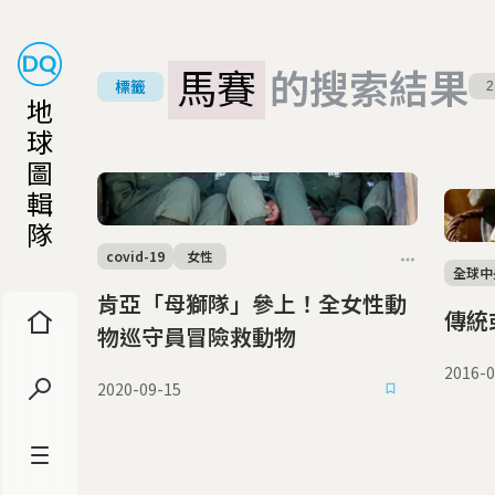
馬賽
的搜索結果
標籤
2
地
球
圖
輯
隊
covid-19
女性
全球中
肯亞「母獅隊」參上！全女性動
傳統
物巡守員冒險救動物
2016-0
2020-09-15