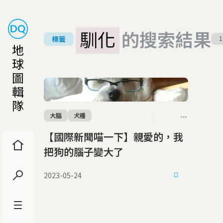
馴化
的搜索結果
標籤
1
地
球
圖
輯
隊
大腦
犬種
【國際新聞喵一下】親愛的，我
把狗的腦子變大了
2023-05-24