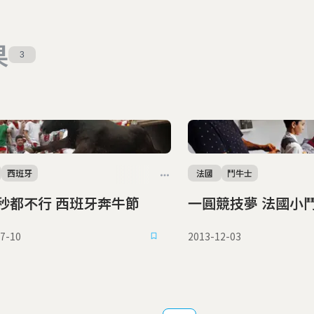
果
3
西班牙
法國
鬥牛士
慢一秒都不行 西班牙奔牛節
一圓競技夢 
7-10
2013-12-03