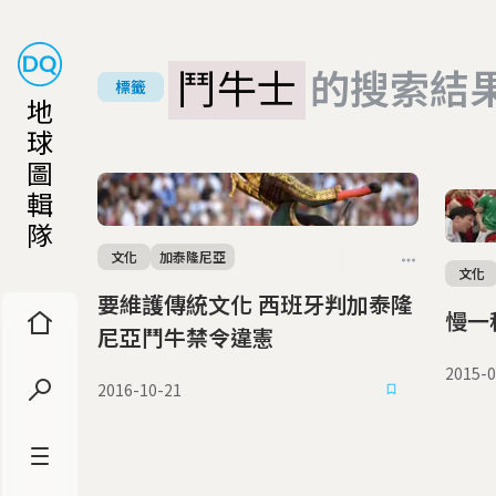
鬥牛士
的搜索結
標籤
地
球
圖
輯
隊
文化
加泰隆尼亞
文化
要維護傳統文化 西班牙判加泰隆
尼亞鬥牛禁令違憲
2015-0
2016-10-21