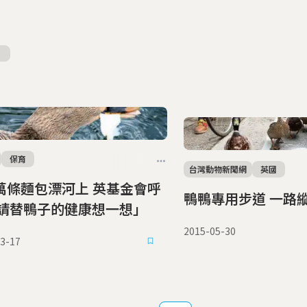
保育
台灣動物新聞網
英國
條麵包漂河上 英基金會呼
鴨鴨專用步
請替鴨子的健康想一想」
2015-05-30
3-17