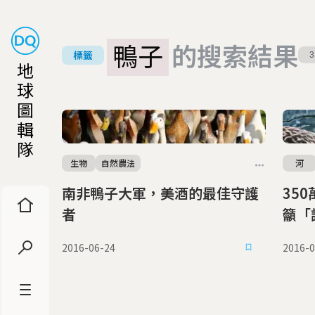
鴨子
的搜索結果
標籤
3
地
球
圖
輯
隊
生物
自然農法
河
南非鴨子大軍，美酒的最佳守護
350萬
者
籲「
2016-06-24
2016-0