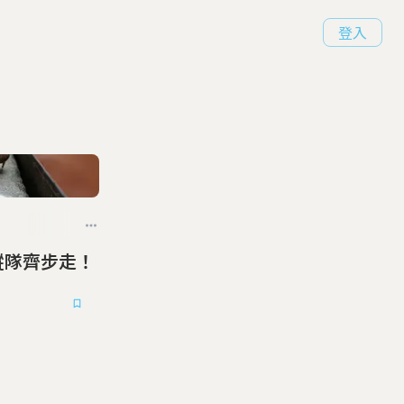
登入
道 一路縱隊齊步走！