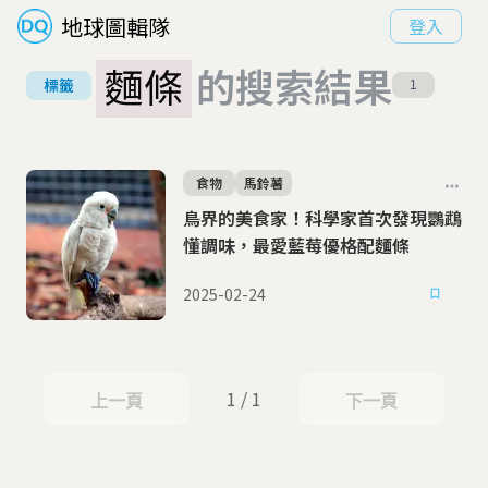
地球圖輯隊
登入
麵條
的搜索結果
標籤
1
食物
馬鈴薯
鳥界的美食家！科學家首次發現鸚鵡
懂調味，最愛藍莓優格配麵條
2025-02-24
1 / 1
上一頁
下一頁
上一頁
下一頁