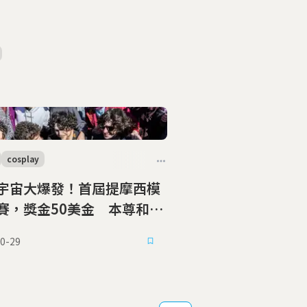
cosplay
宇宙大爆發！首屆提摩西模
賽，獎金50美金 本尊和警
參加
0-29