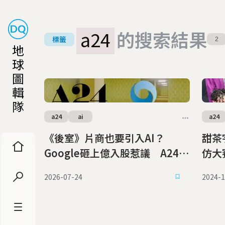
a24
的搜索結果
標籤
2
地
球
圖
輯
隊
a24
ai
a24
《後室》片商也要引入AI？
甜茶
Google砸上億入股惹議 A24強
仿大
調：只會請它做小事
察都
2026-07-24
2024-1