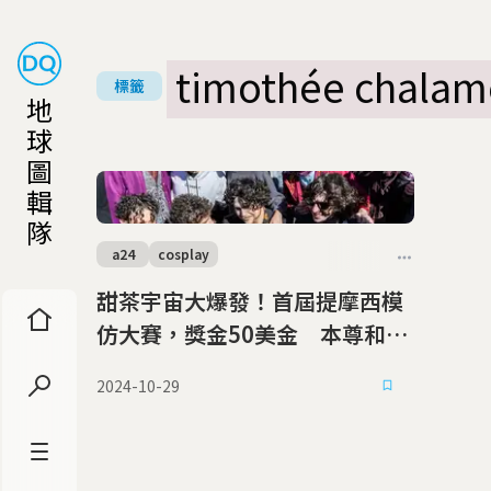
timothée chalam
標籤
地
球
圖
輯
隊
a24
cosplay
甜茶宇宙大爆發！首屆提摩西模
仿大賽，獎金50美金 本尊和警
察都參加
2024-10-29