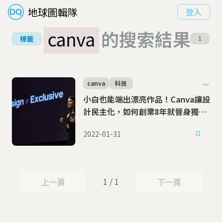
地球圖輯隊
登入
canva
的搜索結果
標籤
1
canva
科技
小白也能端出漂亮作品！Canva讓設
計民主化，如何創業8年就晉身獨角
獸？
2022-01-31
1 / 1
上一頁
下一頁
上一頁
下一頁