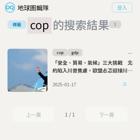
地球圖輯隊
登入
cop
的搜索結果
標籤
1
cop
gdp
「安全、貿易、氣候」三大挑戰 北
約陷入川普焦慮，歐盟忐忑迎接川普
2.0時代
2025-01-17
1 / 1
上一頁
下一頁
上一頁
下一頁