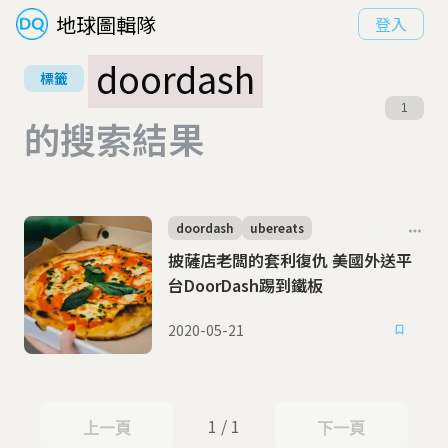
地球圖輯隊
登入
doordash
標籤
1
的搜索結果
doordash
ubereats
披薩店老闆的套利復仇 美國外送平
台DoorDash踢到鐵板
2020-05-21
1 / 1
上一頁
下一頁
上一頁
下一頁