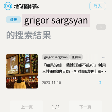
地球圖輯隊
登入
grigor sargsyan
標籤
1
的搜索結果
grigor sargsyan
比利時
「如果沒錢，我連球都不能打」利用
人性弱點的大師，打造網球史上最大
規模假球案
2023-11-10
1 / 1
上一頁
下一頁
上一頁
下一頁