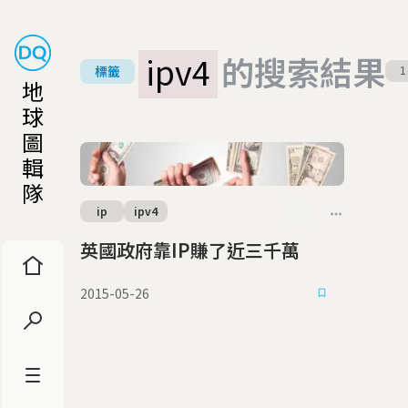
ipv4
的搜索結果
標籤
1
地
球
圖
輯
隊
ip
ipv4
英國政府靠IP賺了近三千萬
2015-05-26