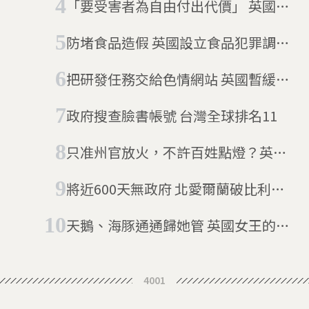
「要受害者為自由付出代價」 英國政
府要強迫婚姻受害者還錢惹議
防堵食品造假 英國設立食品犯罪調查
組
把研發任務交給色情網站 英國暫緩成
人網站年齡審查制
政府搜查臉書帳號 台灣全球排名11
只准州官放火，不許百姓點燈？英國
政府特別顧問違反封鎖令 護兒心切驅
將近600天無政府 北愛爾蘭破比利時
車400公里
紀錄
天鵝、海豚通通歸她管 英國女王的奇
妙特權
4001