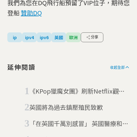
我們為您在DQ飛行船預留了VIP位子，期待您
登船
贊助DQ
ip
ipv4
ipv6
英國
歐洲
分享
延伸閱讀
收起全部
《KPop獵魔女團》刷新Netflix觀看
紀錄稱霸全球 但製作方Sony卻虧大
英國將為過去鎮壓殖民致歉
了？
「在英國千萬別感冒」 英國醫療和台
灣健保哪裡不一樣