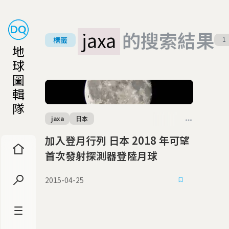
jaxa
的搜索結果
標籤
1
地
球
圖
輯
隊
jaxa
日本
加入登月行列 日本 2018 年可望
首次發射探測器登陸月球
2015-04-25