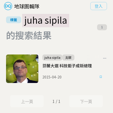
地球圖輯隊
登入
juha sipila
標籤
1
的搜索結果
juha sipila
北歐
芬蘭大選 科技鉅子成新總理
2015-04-20
1 / 1
上一頁
下一頁
上一頁
下一頁