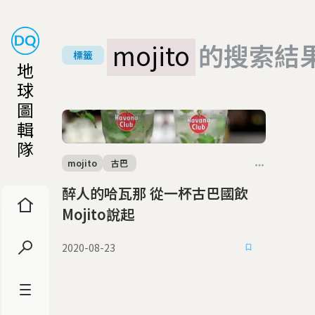
mojito
的搜索結
標籤
地
球
圖
輯
隊
mojito
古巴
醉人的哈瓦那 從一杯古巴國飲
Mojito說起
2020-08-23