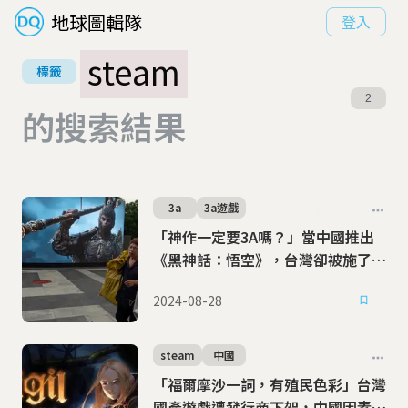
地球圖輯隊
登入
steam
標籤
2
的搜索結果
3a
3a遊戲
「神作一定要3A嗎？」當中國推出
《黑神話：悟空》，台灣卻被施了緊
箍咒？
2024-08-28
steam
中國
「福爾摩沙一詞，有殖民色彩」台灣
國產遊戲遭發行商下架，中國因素再