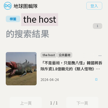
地球圖輯隊
登入
the host
標籤
1
的搜索結果
the host
公共藝術
「不是藝術，只是醜八怪」韓國將拆
除斥資1.8億韓元的《駭人怪物》雕
像
2024-04-24
1 / 1
上一頁
下一頁
上一頁
下一頁