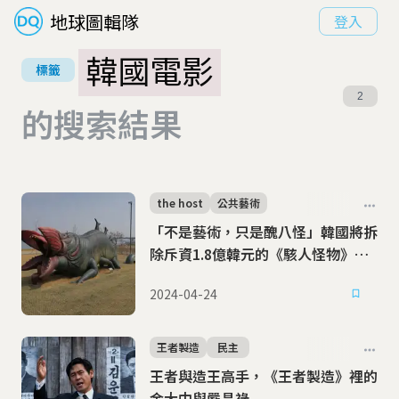
地球圖輯隊
登入
韓國電影
標籤
2
的搜索結果
the host
公共藝術
「不是藝術，只是醜八怪」韓國將拆
除斥資1.8億韓元的《駭人怪物》雕
像
2024-04-24
王者製造
民主
王者與造王高手，《王者製造》裡的
金大中與嚴昌祿