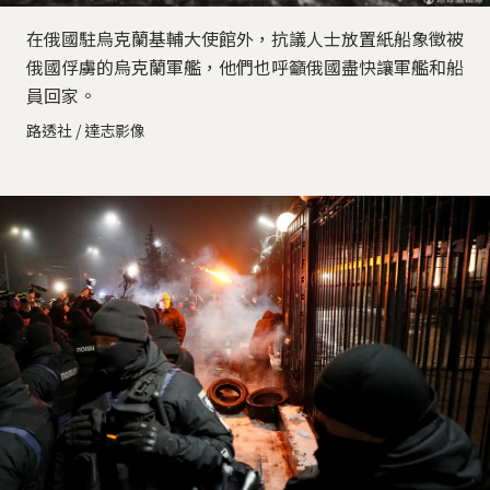
在俄國駐烏克蘭基輔大使館外，抗議人士放置紙船象徵被
俄國俘虜的烏克蘭軍艦，他們也呼籲俄國盡快讓軍艦和船
員回家。
路透社 / 達志影像