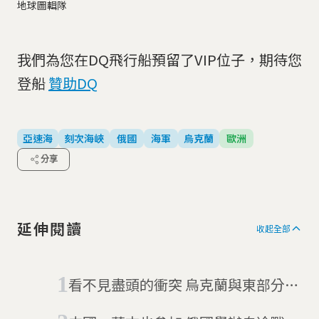
地球圖輯隊
我們為您在DQ飛行船預留了VIP位子，期待您
登船
贊助DQ
亞速海
刻次海峽
俄國
海軍
烏克蘭
歐洲
分享
延伸閱讀
收起全部
看不見盡頭的衝突 烏克蘭與東部分離
主義分子交換人質