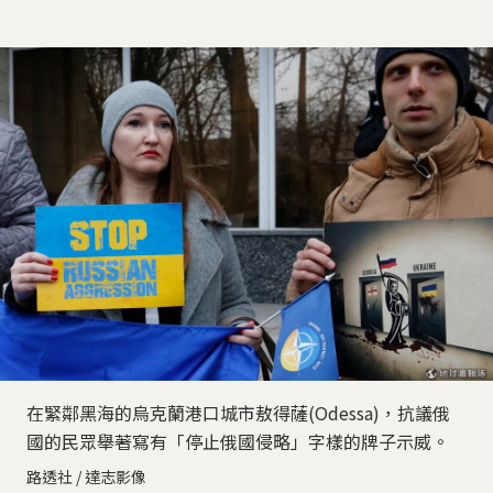
在緊鄰黑海的烏克蘭港口城市敖得薩(Odessa)，抗議俄
國的民眾舉著寫有「停止俄國侵略」字樣的牌子示威。
路透社 / 達志影像