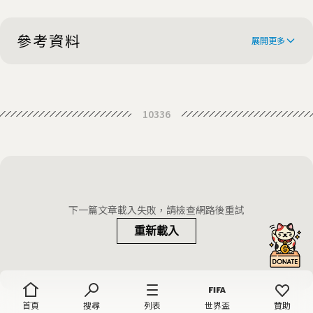
參考資料
展開更多
Russia-Ukraine Fight Over Narrow
10336
Sea Passage Risks Wider War
Kiev imposes martial law as
Russia-Ukraine conflict reaches
Ukraine imposes martial law as
crisis
tensions with Russia flare
Russia and Ukraine Clash Over
下一篇文章載入失敗，請檢查網路後重試
Kerch Strait, Explained
重新載入
首頁
搜尋
列表
世界盃
贊助