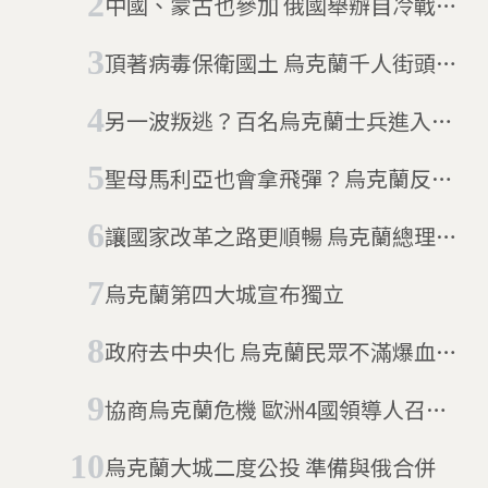
中國、蒙古也參加 俄國舉辦自冷戰最
大規模軍演
頂著病毒保衛國土 烏克蘭千人街頭大
抗爭 反對政府與東部武裝分子談判
另一波叛逃？百名烏克蘭士兵進入俄
國境內
聖母馬利亞也會拿飛彈？烏克蘭反戰
新象徵：標槍聖母像
讓國家改革之路更順暢 烏克蘭總理請
辭
烏克蘭第四大城宣布獨立
政府去中央化 烏克蘭民眾不滿爆血腥
衝突
協商烏克蘭危機 歐洲4國領導人召開
會議
烏克蘭大城二度公投 準備與俄合併