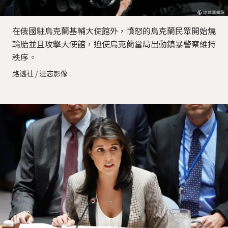
在俄國駐烏克蘭基輔大使館外，憤怒的烏克蘭民眾開始燒
輪胎並且攻擊大使館，迫使烏克蘭當局出動鎮暴警察維持
秩序。
路透社 / 達志影像