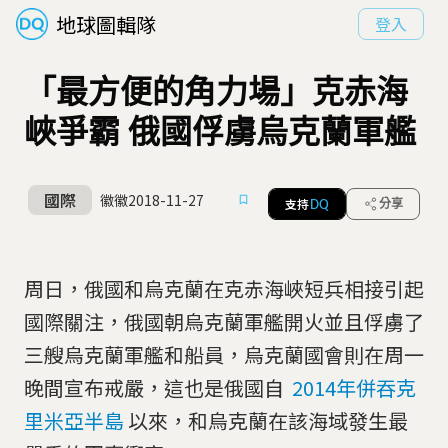
地球圖輯隊
登入
「最方便的角力場」克赤海
峽爭霸 俄國俘虜烏克蘭軍艦
國際
徽徽
2018-11-27
支持
分享
DQ
周日，俄國和烏克蘭在克赤海峽短兵相接引起
國際關注，俄國朝烏克蘭軍艦開火並且俘虜了
三艘烏克蘭軍艦和船員，烏克蘭國會則在周一
晚間宣布戒嚴，這也是俄國自
2014年併吞克
里米亞半島
以來，和烏克蘭在該海域發生最