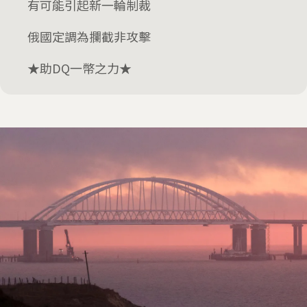
有可能引起新一輪制裁
俄國定調為攔截非攻擊
★助DQ一幣之力★