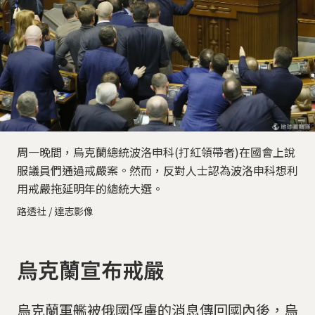
周一晚間，烏克蘭總統波洛申科(打紅領帶者)在國會上說
服議員們通過戒嚴案。然而，反對人士認為波洛申科想利
用戒嚴拖延明年的總統大選。
路透社 / 達志影像
烏克蘭宣布戒嚴
烏克蘭軍艦被俄國俘虜的消息傳回國內後，烏