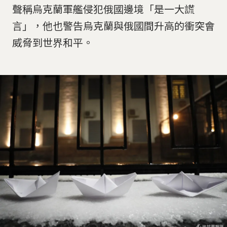
聲稱烏克蘭軍艦侵犯俄國邊境「是一大謊
言」，他也警告烏克蘭與俄國間升高的衝突會
威脅到世界和平。