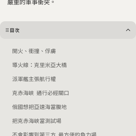
嚴重的軍事衝突。
目次
開火、衝撞、俘虜
導火線：克里米亞大橋
派軍艦主張航行權
克赤海峽 通行必經關口
俄國想把亞速海當腹地
把克赤海峽當測試場
不會影響到第三方 最方便的角力場